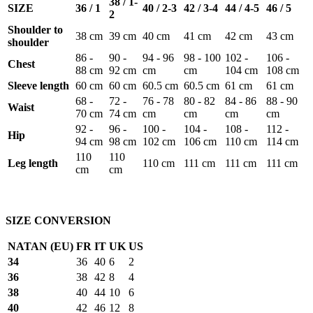
38 / 1-
SIZE
36 / 1
40 / 2-3
42 / 3-4
44 / 4-5
46 / 5
2
Shoulder to
38 cm
39 cm
40 cm
41 cm
42 cm
43 cm
shoulder
86 -
90 -
94 - 96
98 - 100
102 -
106 -
Chest
88 cm
92 cm
cm
cm
104 cm
108 cm
Sleeve length
60 cm
60 cm
60.5 cm
60.5 cm
61 cm
61 cm
68 -
72 -
76 - 78
80 - 82
84 - 86
88 - 90
Waist
70 cm
74 cm
cm
cm
cm
cm
92 -
96 -
100 -
104 -
108 -
112 -
Hip
94 cm
98 cm
102 cm
106 cm
110 cm
114 cm
110
110
Leg length
110 cm
111 cm
111 cm
111 cm
cm
cm
SIZE CONVERSION
NATAN (EU)
FR
IT
UK
US
34
36
40
6
2
36
38
42
8
4
38
40
44
10
6
40
42
46
12
8