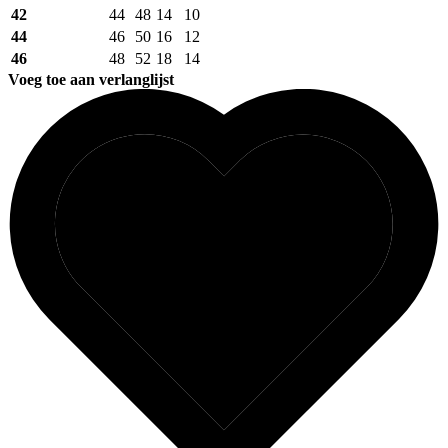
42
44
48
14
10
44
46
50
16
12
46
48
52
18
14
Voeg toe aan verlanglijst