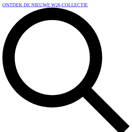
Overslaan en naar de inhoud gaan
ONTDEK DE NIEUWE W26 COLLECTIE