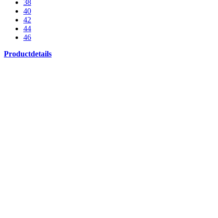
38
40
42
44
46
Productdetails